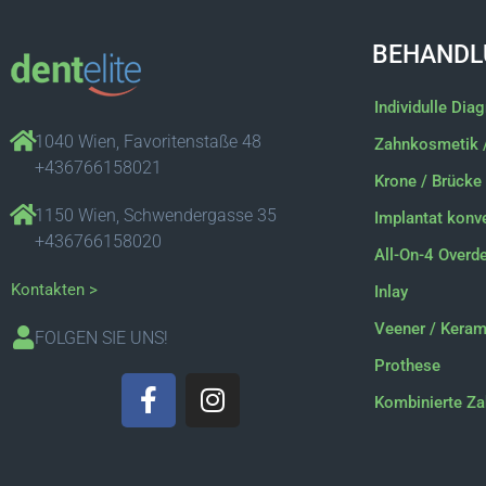
BEHANDL
Individulle Dia
1040 Wien, Favoritenstaße 48
Zahnkosmetik 
+436766158021
Krone / Brücke
1150 Wien, Schwendergasse 35
Implantat konve
+436766158020
All-On-4 Overd
Kontakten >
Inlay
Veener / Keram
FOLGEN SIE UNS!
Prothese
F
I
Kombinierte Za
a
n
c
s
e
t