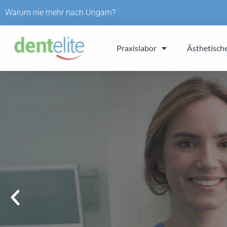
Skip
Warum nie mehr nach Ungarn?
to
content
Praxislabor
Ästhetisch