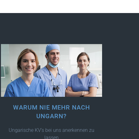
WARUM NIE MEHR NACH
UNGARN?
Ungarische KV’s bei uns anerkennen zu
lassen