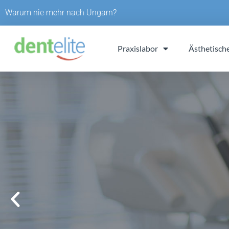
Skip
Warum nie mehr nach Ungarn?
to
content
Praxislabor
Ästhetisch