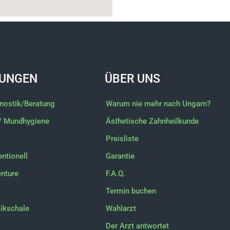
UNGEN
ÜBER UNS
gnostik/Beratung
Warum nie mehr nach Ungarn?
/ Mundhygiene
Ästhetische Zahnheilkunde
Preisliste
ntionell
Garantie
enture
F.A.Q.
Termin buchen
ikschale
Wahlarzt
Der Arzt antwortet