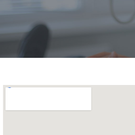
IMPLANTA
CAMLO
Zahnbehandlung in Ungar
nicht mehr sein!