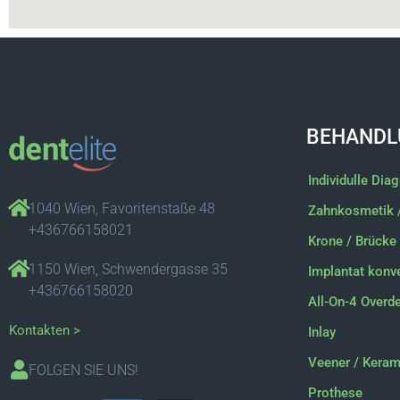
BEHANDL
Individulle Dia
1040 Wien, Favoritenstaße 48
Zahnkosmetik 
+436766158021
Krone / Brücke
1150 Wien, Schwendergasse 35
Implantat konve
+436766158020
All-On-4 Overd
Kontakten >
Inlay
Veener / Keram
FOLGEN SIE UNS!
Prothese