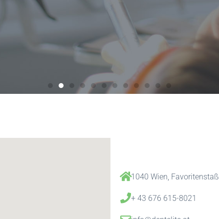
T-
G
1040 Wien, Favoritenstaß
n muss
+ 43 676 615-8021