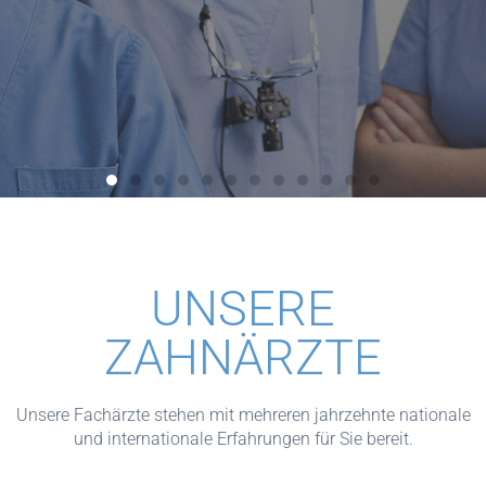
WARUM NIE
MEHR NACH
UNSERE
UNGARN?
ZAHNÄRZTE
TERMIN BUCHEN!
Unsere Fachärzte stehen mit mehreren jahrzehnte nationale
und internationale Erfahrungen für Sie bereit.