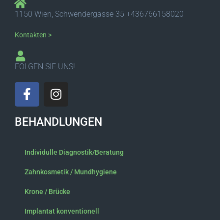
1150 Wien, Schwendergasse 35 +436766158020
Kontakten >
FOLGEN SIE UNS!
F
I
a
n
c
s
BEHANDLUNGEN
e
t
b
a
o
g
Individulle Diagnostik/Beratung
o
r
k
a
Zahnkosmetik / Mundhygiene
-
m
Krone / Brücke
f
Implantat konventionell