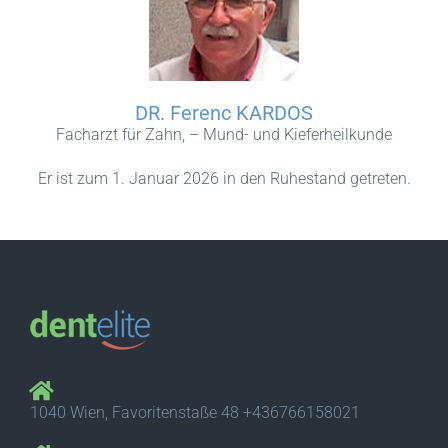
DR. Ferenc KARDOS
Facharzt für Zahn, – Mund- und Kieferheilkunde
Er ist zum 1. Januar 2026 in den Ruhestand getreten.
1040 Wien, Favoritenstaße 48 +436766158021