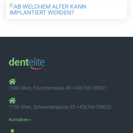
AB WELCHEM ALTER KANN
IMPLANTIERT WERDEN?
1040 Wien, Favoritenstaße 48 +436766158021
1150 Wien, Schwendergasse 35 +436766158020
Kontakten >