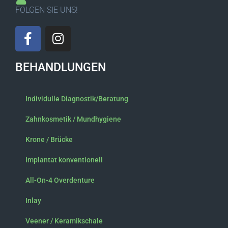
FOLGEN SIE UNS!
F
I
a
n
c
s
BEHANDLUNGEN
e
t
b
a
o
g
Individulle Diagnostik/Beratung
o
r
k
a
Zahnkosmetik / Mundhygiene
-
m
Krone / Brücke
f
Implantat konventionell
All-On-4 Overdenture
Inlay
Veener / Keramikschale