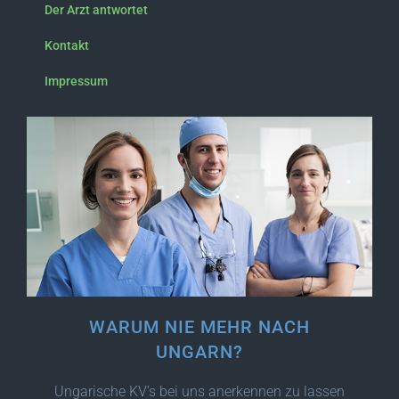
Der Arzt antwortet
Kontakt
Impressum
WARUM NIE MEHR NACH
UNGARN?
Ungarische KV’s bei uns anerkennen zu lassen