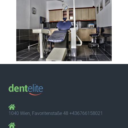
1040 Wien, Favoritenstaße 48 +436766158021