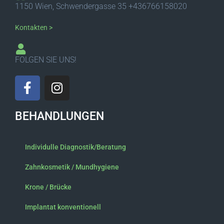
1150 Wien, Schwendergasse 35 +436766158020
Kontakten >
FOLGEN SIE UNS!
F
I
a
n
c
s
BEHANDLUNGEN
e
t
b
a
o
g
Individulle Diagnostik/Beratung
o
r
k
a
Zahnkosmetik / Mundhygiene
-
m
Krone / Brücke
f
Implantat konventionell