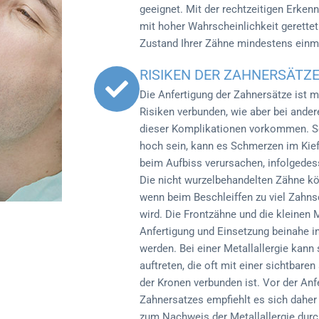
geeignet. Mit der rechtzeitigen Erke
mit hoher Wahrscheinlichkeit gerettet
Zustand Ihrer Zähne mindestens einmal
RISIKEN DER ZAHNERSÄTZ
Die Anfertigung der Zahnersätze ist 
Risiken verbunden, wie aber bei ander
dieser Komplikationen vorkommen. Sol
hoch sein, kann es Schmerzen im Kief
beim Aufbiss verursachen, infolgedess
Die nicht wurzelbehandelten Zähne kö
wenn beim Beschleiffen zu viel Zahn
wird. Die Frontzähne und die kleinen
Anfertigung und Einsetzung beinahe i
werden. Bei einer Metallallergie kan
auftreten, die oft mit einer sichtbar
der Kronen verbunden ist. Vor der Anf
Zahnersatzes empfiehlt es sich daher 
zum Nachweis der Metallallergie durc