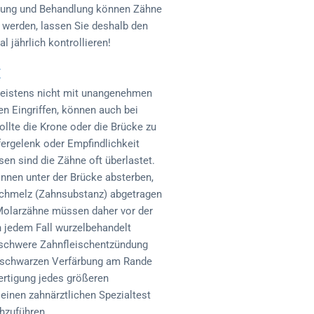
nnung und Behandlung können Zähne
 werden, lassen Sie deshalb den
 jährlich kontrollieren!
E
meistens nicht mit unangenehmen
en Eingriffen, können auch bei
lte die Krone oder die Brücke zu
ergelenk oder Empfindlichkeit
en sind die Zähne oft überlastet.
nnen unter der Brücke absterben,
schmelz (Zahnsubstanz) abgetragen
 Molarzähne müssen daher vor der
n jedem Fall wurzelbehandelt
n schwere Zahnfleischentzündung
en schwarzen Verfärbung am Rande
ertigung jedes größeren
einen zahnärztlichen Spezialtest
hzuführen.