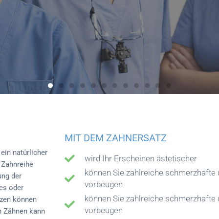
T-
MIT DEM ZAHNERSATZ
G
ein natürlicher
wird Ihr Erscheinen ästetischer
 Zahnreihe
können Sie zahlreiche schmerzhaft
ung der
vorbeugen
es oder
können Sie zahlreiche schmerzhaft
n muss
tzen können
vorbeugen
en Zähnen kann