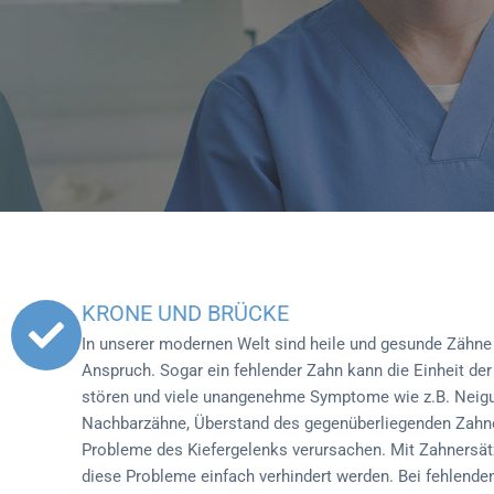
IMPLANTA
KRONE UND BRÜCKE
CAMLO
In unserer modernen Welt sind heile und gesunde Zähne 
Anspruch. Sogar ein fehlender Zahn kann die Einheit der
stören und viele unangenehme Symptome wie z.B. Neig
Nachbarzähne, Überstand des gegenüberliegenden Zahn
Zahnbehandlung in Ungar
Probleme des Kiefergelenks verursachen. Mit Zahnersä
diese Probleme einfach verhindert werden. Bei fehlend
nicht mehr sein!