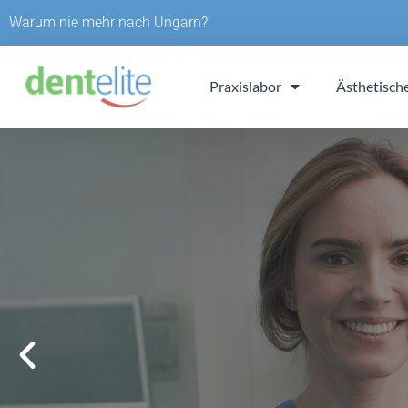
Skip
Warum nie mehr nach Ungarn?
to
content
Praxislabor
Ästhetisch