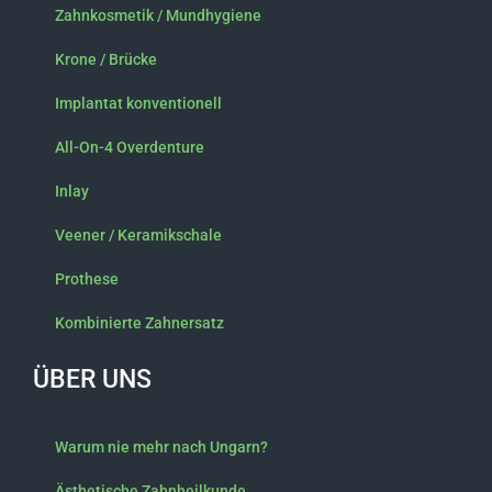
k
a
Zahnkosmetik / Mundhygiene
-
m
Krone / Brücke
f
Implantat konventionell
All-On-4 Overdenture
Inlay
Veener / Keramikschale
Prothese
Kombinierte Zahnersatz
ÜBER UNS
Warum nie mehr nach Ungarn?
Ästhetische Zahnheilkunde