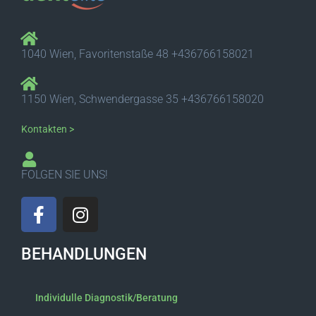
1040 Wien, Favoritenstaße 48 +436766158021
1150 Wien, Schwendergasse 35 +436766158020
Kontakten >
FOLGEN SIE UNS!
F
I
a
n
c
s
BEHANDLUNGEN
e
t
b
a
o
g
Individulle Diagnostik/Beratung
o
r